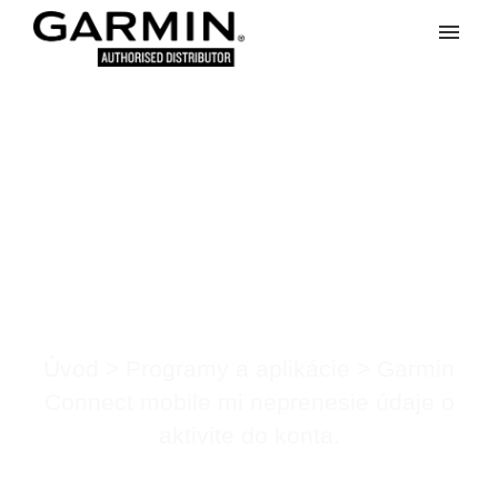
Moje tikety
Vytvoriť tiket
Garmin Connect
Prihlásenie
mobile mi neprenesie
údaje o aktivite do
konta.
Úvod
>
Programy a aplikácie
>
Garmin
Connect mobile mi neprenesie údaje o
aktivite do konta.